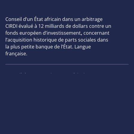
Conseil d’un État africain dans un arbitrage
CIRDI évalué à 12 milliards de dollars contre un
fonds européen d’investissement
,
concernant
l’acquisition historique de parts sociales dans
la plus petite banque de l’État. Langue
française.
Conseil d’un ressortissant américain contre un
État d’Asie du Sud-Est dans un arbitrage fondé
sur un traité d’investissement, évalué à 2
milliards de dollars et soumis au règlement de
la CNUDCI,
concernant la décision unilatérale
de l’État d’annuler un projet de construction
d’une centrale électrique à charbon.