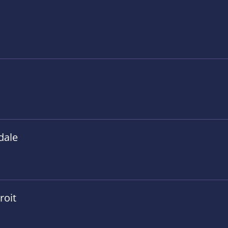
dale
roit