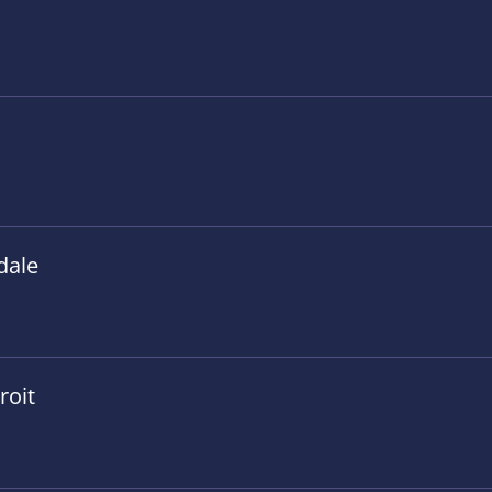
dale
roit