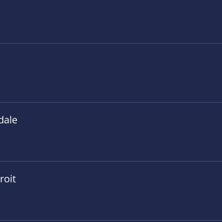
dale
roit