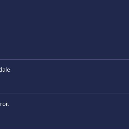
dale
roit