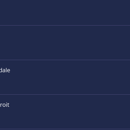
dale
roit